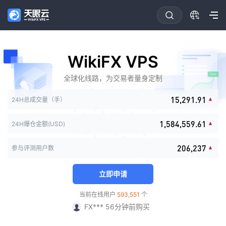
0
0
1
1
2
2
0
3
3
0
1
0
4
4
1
2
WikiFX VPS
1
5
5
2
3
0
2
6
6
0
3
0
0
4
1
全球化线路，为交易者量身定制
3
0
7
7
0
1
4
0
1
1
5
2
0
4
1
8
0
8
0
0
1
2
5
1
2
2
6
3
1
5
,
2
9
1
.
9
1
1
2
24H总成交量（手）
3
6
2
3
3
7
4
2
6
3
2
2
2
3
0
4
7
3
4
4
8
5
0
3
7
4
3
3
3
0
4
1
,
5
8
4
,
5
5
9
.
6
1
24H爆仓金额(USD)
4
8
5
4
4
0
4
0
1
5
2
6
9
5
6
6
7
2
5
9
6
5
5
1
5
1
2
6
3
7
6
7
7
8
3
6
7
6
6
2
0
6
,
2
3
7
参与评测用户数
4
8
7
8
8
9
4
FX*** 16小时前购买
7
8
7
7
3
1
7
3
4
8
5
9
8
9
9
5
8
9
8
8
FX*** 14分钟前购买
4
2
8
4
5
9
6
9
6
立即申请
9
9
9
5
3
9
5
6
ya*** 36分钟前购买
7
7
6
4
6
7
FX*** 41分钟前购买
8
8
当前在线用户
593,551
个
7
5
7
8
FX*** 56分钟前购买
9
9
8
6
8
9
FX*** 1小时前购买
9
7
9
FX*** 2小时前购买
8